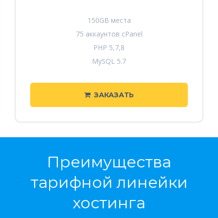
150GB места
75 аккаунтов cPanel
PHP 5,7,8
MySQL 5.7
ЗАКАЗАТЬ
Преимущества
тарифной линейки
хостинга