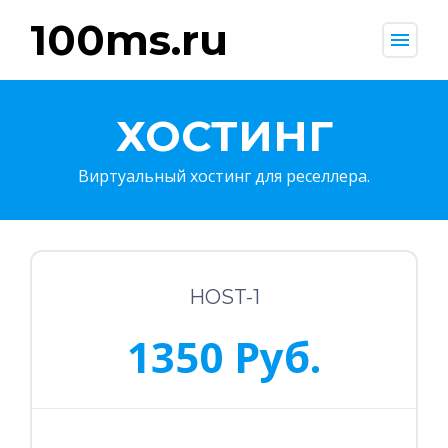
100ms.ru
menu
ХОСТИНГ
Виртуальный хостинг для реселлера.
HOST-1
1350 Руб.