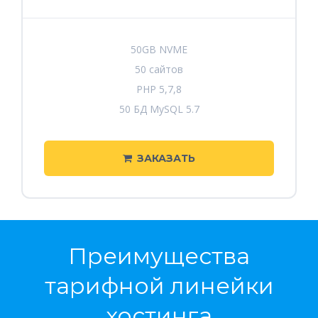
50GB NVME
50 сайтов
PHP 5,7,8
50 БД MySQL 5.7
ЗАКАЗАТЬ
Преимущества
тарифной линейки
хостинга