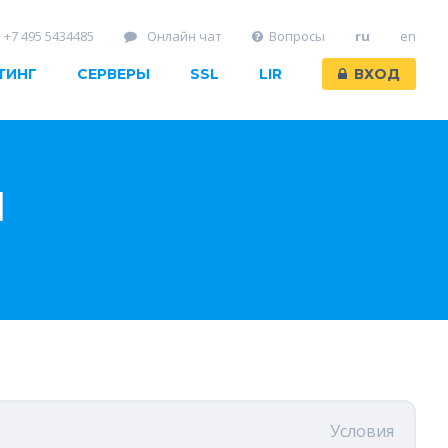
+7 495 5434485
Онлайн чат
Вопросы
ru
en
ТИНГ
СЕРВЕРЫ
SSL
LIR
ВХОД
Ы
Условия