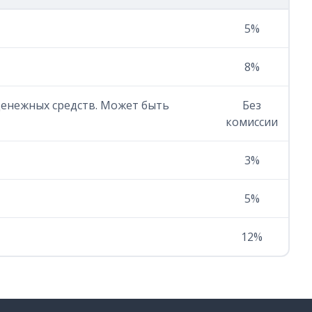
5%
8%
 денежных средств. Может быть
Без
комиссии
3%
5%
12%